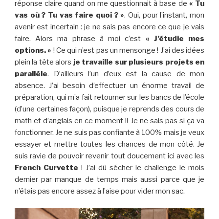
réponse claire quand on me questionnait à base de
« Tu
vas où ? Tu vas faire quoi ? »
. Oui, pour l’instant, mon
avenir est incertain : je ne sais pas encore ce que je vais
faire. Alors ma phrase à moi c’est
« J’étudie mes
options. »
! Ce qui n’est pas un mensonge ! J’ai des idées
plein la tête alors
je travaille sur plusieurs projets en
parallèle
. D’ailleurs l’un d’eux est la cause de mon
absence. J’ai besoin d’effectuer un énorme travail de
préparation, qui m’a fait retourner sur les bancs de l’école
(d’une certaines façon), puisque je reprends des cours de
math et d’anglais en ce moment !! Je ne sais pas si ça va
fonctionner. Je ne suis pas confiante à 100% mais je veux
essayer et mettre toutes les chances de mon côté. Je
suis ravie de pouvoir revenir tout doucement ici avec les
French Curvette
! J’ai dû sécher le challenge le mois
dernier par manque de temps mais aussi parce que je
n’étais pas encore assez à l’aise pour vider mon sac.