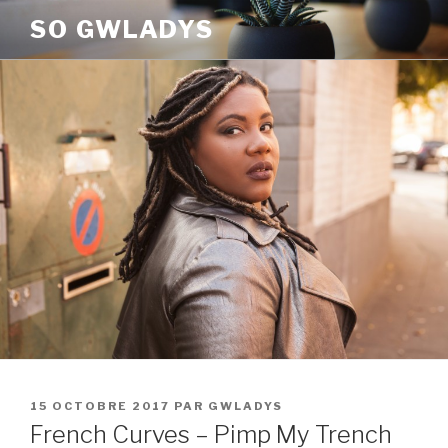
Aller
SO GWLADYS
au
contenu
principal
PUBLIÉ
15 OCTOBRE 2017
PAR
GWLADYS
LE
French Curves – Pimp My Trench