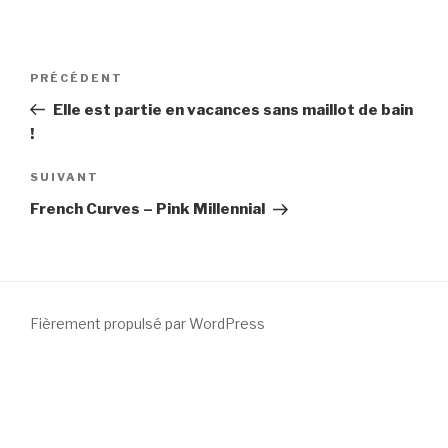
Navigation
PRÉCÉDENT
Article
de
précédent
Elle est partie en vacances sans maillot de bain
l’article
!
SUIVANT
Article
suivant
French Curves – Pink Millennial
Fièrement propulsé par WordPress