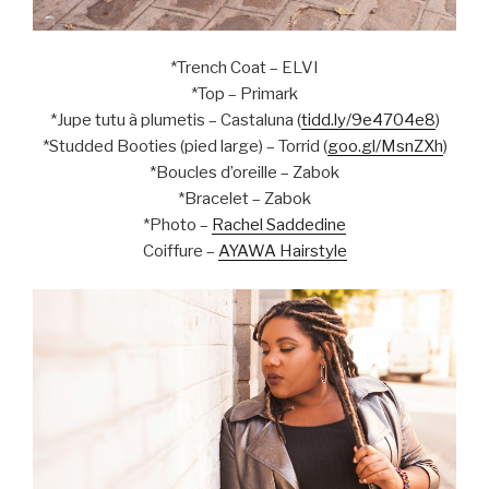
*Trench Coat – ELVI
*Top – Primark
*Jupe tutu à plumetis – Castaluna (
tidd.ly/9e4704e8
)
*Studded Booties (pied large) – Torrid (
goo.gl/MsnZXh
)
*Boucles d’oreille – Zabok
*Bracelet – Zabok
*Photo –
Rachel Saddedine
Coiffure –
AYAWA Hairstyle