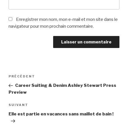
Enregistrer mon nom, mon e-mail et mon site dans le
navigateur pour mon prochain commentaire.
Navigation
PRÉCÉDENT
Article
de
précédent
Career Suiting & Denim Ashley Stewart Press
l’article
Preview
SUIVANT
Article
suivant
Elle est partie en vacances sans maillot de bain !