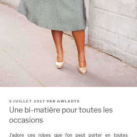
PUBLIÉ
5 JUILLET 2017
PAR
GWLADYS
LE
Une bi-matière pour toutes les
occasions
J’adore ces robes que l’on peut porter en toutes