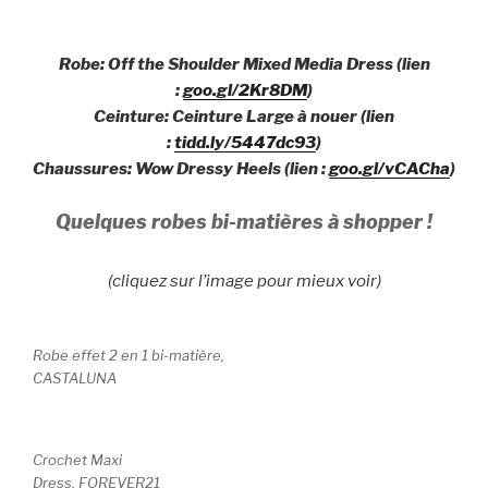
Robe: Off the Shoulder Mixed Media Dress (lien
:
goo.gl/2Kr8DM
)
Ceinture: Ceinture Large à nouer (lien
:
tidd.ly/5447dc93
)
Chaussures: Wow Dressy Heels (lien :
goo.gl/vCACha
)
Quelques robes bi-matières à shopper !
(cliquez sur l’image pour mieux voir)
Robe effet 2 en 1 bi-matière,
CASTALUNA
Crochet Maxi
Dress, FOREVER21