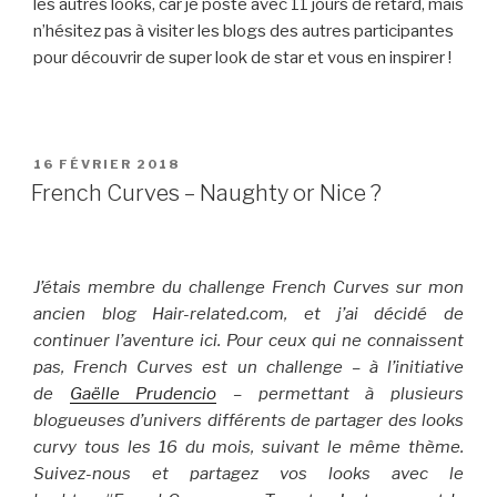
les autres looks, car je poste avec 11 jours de retard, mais
n’hésitez pas à visiter les blogs des autres participantes
pour découvrir de super look de star et vous en inspirer !
PUBLIÉ
16 FÉVRIER 2018
LE
French Curves – Naughty or Nice ?
J’étais membre du challenge French Curves sur mon
ancien blog Hair-related.com, et j’ai décidé de
continuer l’aventure ici. Pour ceux qui ne connaissent
pas, French Curves est un challenge – à l’initiative
de
Gaëlle Prudencio
– permettant à plusieurs
blogueuses d’univers différents de partager des looks
curvy tous les 16 du mois, suivant le même thème.
Suivez-nous et partagez vos looks avec le