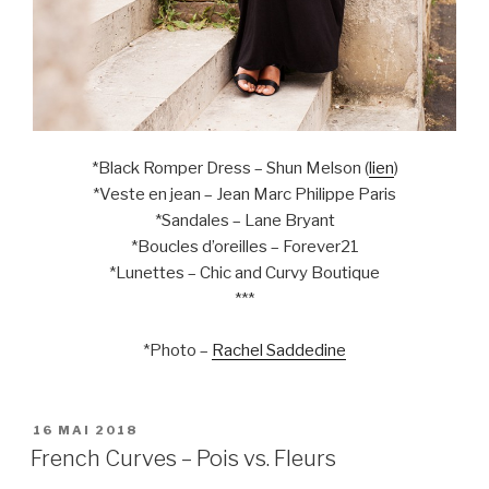
*Black Romper Dress – Shun Melson (
lien
)
*Veste en jean – Jean Marc Philippe Paris
*Sandales – Lane Bryant
*Boucles d’oreilles – Forever21
*Lunettes – Chic and Curvy Boutique
***
*Photo –
Rachel Saddedine
PUBLIÉ
16 MAI 2018
LE
French Curves – Pois vs. Fleurs