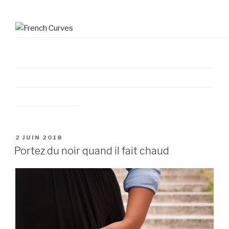
PUBLIÉ
2 JUIN 2018
LE
Portez du noir quand il fait chaud