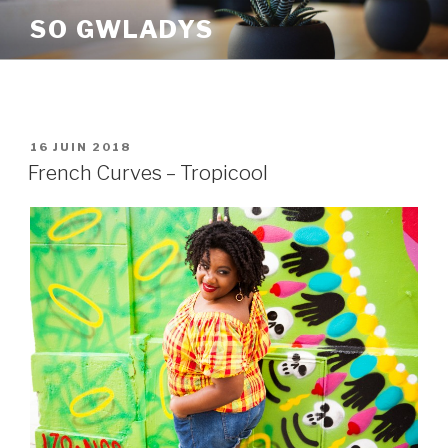
Aller
SO GWLADYS
au
contenu
principal
PUBLIÉ
16 JUIN 2018
LE
French Curves – Tropicool