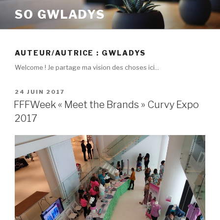
Aller
SO GWLADYS
au
contenu
principal
AUTEUR/AUTRICE :
GWLADYS
Welcome ! Je partage ma vision des choses ici...
PUBLIÉ
24 JUIN 2017
LE
FFFWeek « Meet the Brands » Curvy Expo
2017