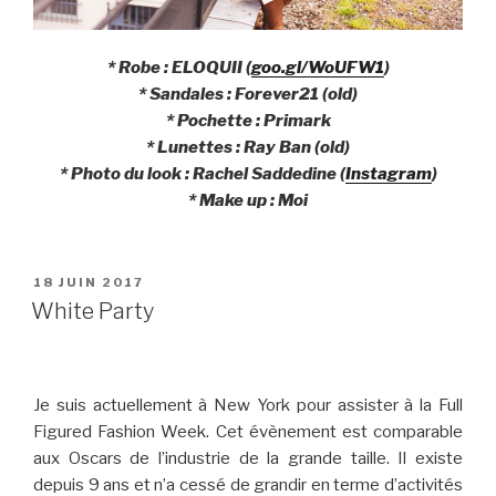
* Robe : ELOQUII (
goo.gl/WoUFW1
)
* Sandales : Forever21 (old)
* Pochette : Primark
* Lunettes : Ray Ban (old)
* Photo du look : Rachel Saddedine (
Instagram
)
* Make up : Moi
PUBLIÉ
18 JUIN 2017
LE
White Party
Je suis actuellement à New York pour assister à la Full
Figured Fashion Week. Cet évènement est comparable
aux Oscars de l’industrie de la grande taille. Il existe
depuis 9 ans et n’a cessé de grandir en terme d’activités