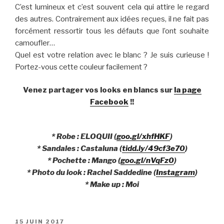
C’est lumineux et c’est souvent cela qui attire le regard
des autres. Contrairement aux idées reçues, il ne fait pas
forcément ressortir tous les défauts que l’ont souhaite
camoufler…
Quel est votre relation avec le blanc ? Je suis curieuse !
Portez-vous cette couleur facilement ?
Venez partager vos looks en blancs sur
la page
Facebook
!!
* Robe : ELOQUII (
goo.gl/xhfHKF
)
* Sandales : Castaluna (
tidd.ly/49cf3e70
)
* Pochette : Mango (
goo.gl/nVqFz0
)
* Photo du look : Rachel Saddedine (
Instagram
)
* Make up : Moi
PUBLIÉ
15 JUIN 2017