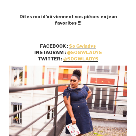
Dîtes moi d’où viennent vos pièces en jean
favorites !!!
FACEBOOK :
So Gwladys
INSTAGRAM :
@SOGWLADYS
TWITTER :
@SOGWLADYS