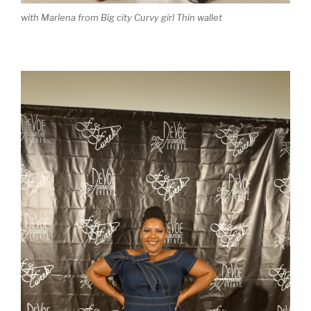
with Marlena from Big city Curvy girl Thin wallet