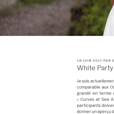
PUBLIÉ
18 JUIN 2017
PAR
LE
White Party
Je suis actuelleme
comparable aux Osc
grandir en terme 
« Curves at Sea Al
participants doive
donner un aperçu de