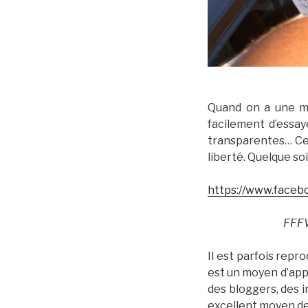
Quand on a une mo
facilement d’essay
transparentes… Cet
liberté. Quelque s
https://www.faceb
FFFW
Il est parfois rep
est un moyen d’appo
des bloggers, des 
excellent moyen de