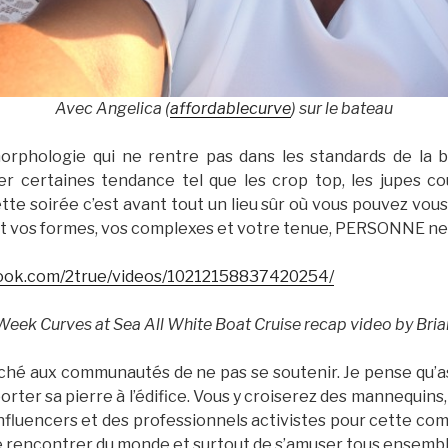
Avec Angelica (
affordablecurve
) sur le bateau
rphologie qui ne rentre pas dans les standards de la b
er certaines tendance tel que les crop top, les jupes co
te soirée c’est avant tout un lieu sûr où vous pouvez vou
oit vos formes, vos complexes et votre tenue, PERSONNE ne 
ook.com/2true/videos/10212158837420254/
eek Curves at Sea All White Boat Cruise recap video by Brian
roché aux communautés de ne pas se soutenir. Je pense qu’as
rter sa pierre à l’édifice. Vous y croiserez des mannequin
influencers et des professionnels activistes pour cette co
 rencontrer du monde et surtout de s’amuser tous ensembl