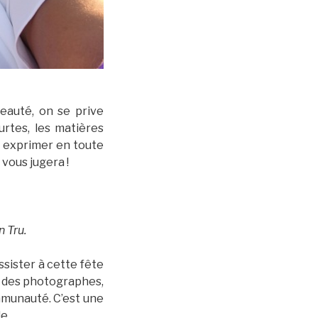
eauté, on se prive
urtes, les matières
s exprimer en toute
vous jugera !
 Tru.
sister à cette fête
s, des photographes,
mmunauté. C’est une
e.