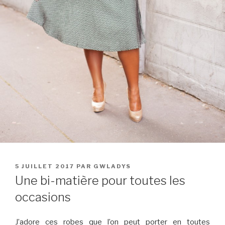
PUBLIÉ
5 JUILLET 2017
PAR
GWLADYS
LE
Une bi-matière pour toutes les
occasions
J’adore ces robes que l’on peut porter en toutes