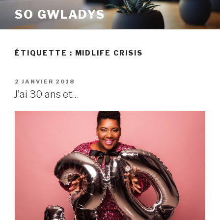
Aller
SO GWLADYS
au
contenu
principal
ÉTIQUETTE :
MIDLIFE CRISIS
PUBLIÉ
2 JANVIER 2018
LE
J’ai 30 ans et…