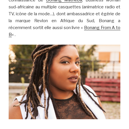
connaissance de
Bonang Matheba
, business woman
sud-africaine au multiple casquettes (animatrice radio et
TV, icône de la mode…), dont ambassadrice et égérie de
la marque Revlon en Afrique du Sud, Bonang a
récemment sortit elle aussi son livre «
Bonang From A to
B
« .