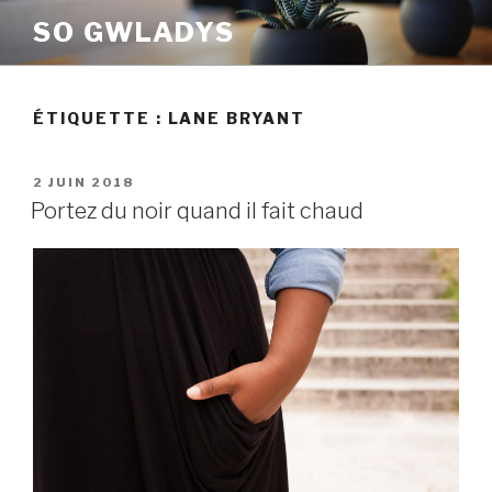
Aller
SO GWLADYS
au
contenu
principal
ÉTIQUETTE :
LANE BRYANT
PUBLIÉ
2 JUIN 2018
LE
Portez du noir quand il fait chaud