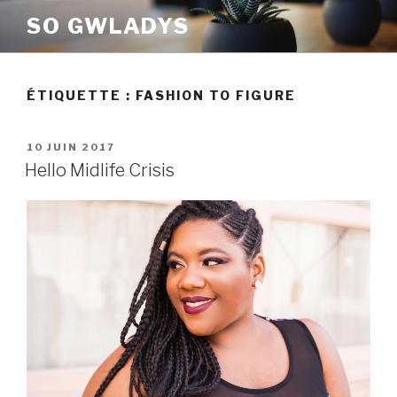
Aller
SO GWLADYS
au
contenu
principal
ÉTIQUETTE :
FASHION TO FIGURE
PUBLIÉ
10 JUIN 2017
LE
Hello Midlife Crisis