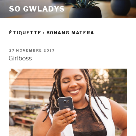
Aller
SO GWLADYS
au
contenu
principal
ÉTIQUETTE :
BONANG MATERA
PUBLIÉ
27 NOVEMBRE 2017
LE
Girlboss