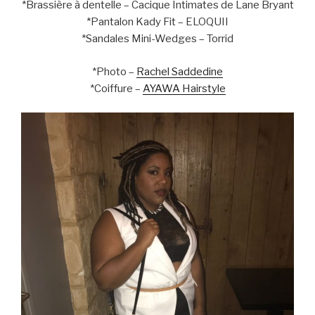
*Brassière à dentelle – Cacique Intimates de Lane Bryant
*Pantalon Kady Fit – ELOQUII
*Sandales Mini-Wedges – Torrid
*Photo –
Rachel Saddedine
*Coiffure –
AYAWA Hairstyle