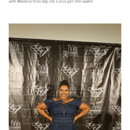
with Marlena from Big city Curvy girl Thin wallet