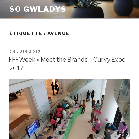
Aller
SO GWLADYS
au
contenu
principal
ÉTIQUETTE :
AVENUE
PUBLIÉ
24 JUIN 2017
LE
FFFWeek « Meet the Brands » Curvy Expo
2017